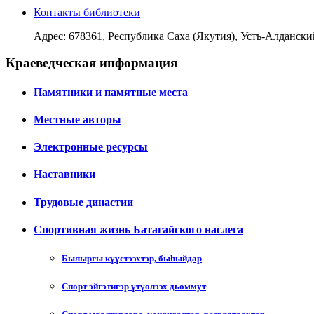
Контакты библиотеки
Адрес: 678361, Республика Саха (Якутия), Усть-Алданский у
Краеведческая информация
Памятники и памятные места
Местные авторы
Электронные ресурсы
Наставники
Трудовые династии
Спортивная жизнь Батагайского наслега
Былыргы күүстээхтэр, быһыйдар
Спорт эйгэтигэр үтүөлээх дьоммут