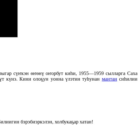
арыгар сүҥкэн өҥөнү оҥорбут киһи, 1955—1959 сылларга Саха
үт күнэ. Кини олоҕун уонна үлэтин туһунан
мантан
сиһилии
илиигин бэрэбиэркэлэн, холбукаҕар хатан!