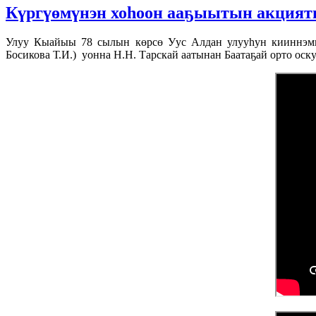
Күргүөмүнэн хоһоон ааҕыытын акция
Улуу Кыайыы 78 сылын көрсө Уус Алдан улууһун кииннэмми
Босикова Т.И.) уонна Н.Н. Тарскай аатынан Баатаҕай орто оск