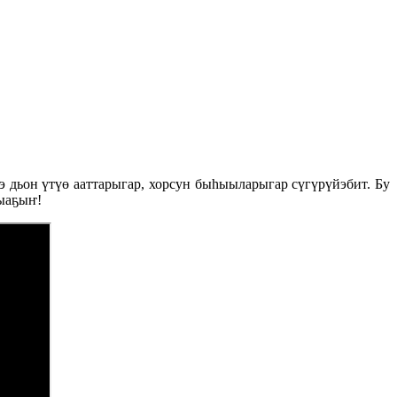
 дьон үтүө ааттарыгар, хорсун быһыыларыгар сүгүрүйэбит. Бу
һыаҕыҥ!