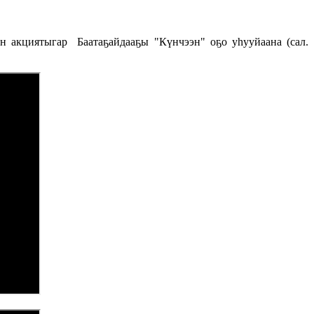
 акциятыгар Баатаҕайдааҕы "Күнчээн" оҕо уһууйаана (сал.