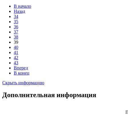
В начало
Назад
34
35
36
37
38
39
40
41
42
43
Вперед
В конец
Скрыть информацию
Дополнительная информация
П