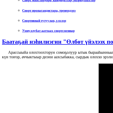
Спорт маастардара, кандидаттар, разрядтаахтар
Спорт пропагандистара, тренердэрэ
Спортивнай тутуулар, үлэлэр
Умнуллубат ааттаах спортсменнар
Баатаҕай нэһилиэгин "Өлбөт үйэлээх по
Арассыыйа олохтоохторун сомоҕолуур ытык бырааһынньыкка
күн тоҥор, аччыктыыр диэни аахсыбакка, сырдык олоххо эрэли