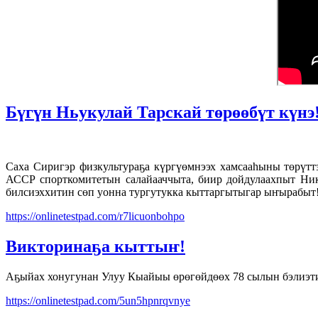
Бүгүн Ньукулай Тарскай төрөөбүт күнэ
Саха Сиригэр физкультураҕа күргүөмнээх хамсааһыны төрүтт
АССР спорткомитетын салайааччыта, биир дойдулаахпыт Ник
билсиэххитин сөп уонна тургутукка кыттаргытыгар ыҥырабыт
https://onlinetestpad.com/r7licuonbohpo
Викторинаҕа кыттыҥ!
Аҕыйах хонугунан Улуу Кыайыы өрөгөйдөөх 78 сылын бэлиэтиэ
https://onlinetestpad.com/5un5hpnrqvnye