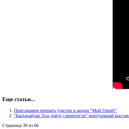
Еще статьи...
Приглашаем принять участие к акции "Мой Герой!"
"Баатаҕайдар Аҕа дойду сэриитигэр" виртуальнай выстав
Страница 39 из 66