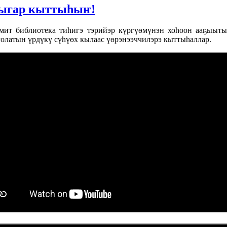
тыгар кыттыһыҥ!
т библиотека тиһигэ тэрийэр күргүөмүнэн хоһоон ааҕыытын
уолатын үрдүкү сүһүөх кылаас үөрэнээччилэрэ кыттыһаллар.