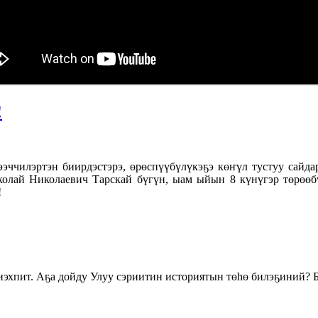
!
ээччилэртэн биирдэстэрэ, өрөспүүбүлүкэҕэ көҥүл тустуу сайд
олай Николаевич Тарскай бүгүн, ыам ыйын 8 күнүгэр төрөөб
!
хпит. Аҕа дойду Улуу сэриитин историятын төһө билэҕиний? Б