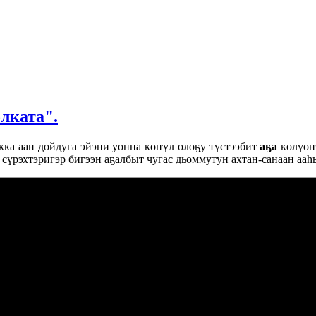
лката".
 аан дойдуга эйэни уонна көҥүл олоҕу түстээбит
аҕа
көлүөнэ
 сүрэхтэригэр бигээн аҕалбыт чугас дьоммутун ахтан-санаан аа