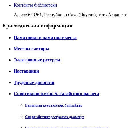
Контакты библиотеки
Адрес: 678361, Республика Саха (Якутия), Усть-Алданский у
Краеведческая информация
Памятники и памятные места
Местные авторы
Электронные ресурсы
Наставники
Трудовые династии
Спортивная жизнь Батагайского наслега
Былыргы күүстээхтэр, быһыйдар
Спорт эйгэтигэр үтүөлээх дьоммут