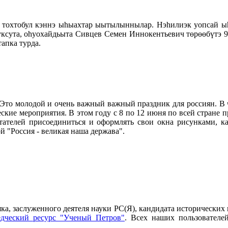
тохтобул кэннэ ыһыахтар ыытылыннылар. Нэһилиэк уопсай ыһ
ксута, оһуохайдьыта Сивцев Семен Иннокентьевич төрөөбүтэ 90
стапка турда.
то молодой и очень важный важный праздник для россиян. В ч
ские мероприятия.
В этом году с
8 по 12 июня по всей стране 
ателей присоединиться и оформлять свои окна рисунками, к
 "Россия - великая наша держава".
а, заслуженного деятеля науки РС(Я), кандидата исторических 
едческий ресурс "Ученый Петров"
. Всех наших пользователе