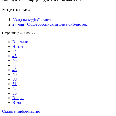
Еще статьи...
"Ааҕыы күүһэ" акция
27 мая - Общероссийский день библиотек!
Страница 49 из 66
В начало
Назад
44
45
46
47
48
49
50
51
52
53
Вперед
В конец
Скрыть информацию