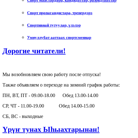
Спорт маастардара, кандидаттар, разрядтаахтар
Спорт пропагандистара, тренердэрэ
Спортивнай тутуулар, үлэлэр
Умнуллубат ааттаах спортсменнар
Дорогие читатели!
Мы возобновляем свою работу после отпуска!
Также объявляем о переходе на зимний график работы:
ПН, ВТ, ПТ - 09.00-18.00 Обед 13.00-14.00
СР, ЧТ - 11.00-19.00 Обед 14.00-15.00
СБ, ВС - выходные
Үрүҥ тунах Ыһыахтарынан!