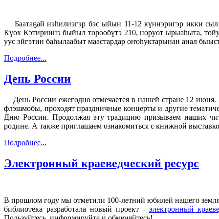
Баатаҕай нэһилиэгэр бэс ыйын 11-12 күннэригэр икки сыл 
Күөх Кэтириинэ быйыл төрөөбүтэ 210, норуот ырыаһыта, тойу
уус эйгэтин баһылаабыт маастардар оҥоһуктарынан анал быы
Подробнее...
День России
День России ежегодно отмечается в нашей стране 12 июня. Э
флэшмобы, проходят праздничные концерты и другие тематиче
Дню России.
Продолжая эту традицию призываем наших чит
родине. А также приглашаем ознакомиться с книжной выставкой
Подробнее...
Электронный краеведческий ресурс
В прошлом году мы отметили 100-летний юбилей нашего земляк
библиотека разработала новый проект -
электронный краев
Пользуйтесь, информируйте и обменяйтесь!