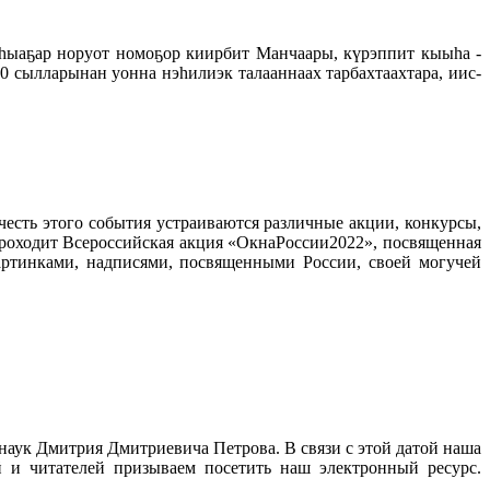
ыаҕар норуот номоҕор киирбит Манчаары, күрэппит кыыһа -
 сылларынан уонна нэһилиэк талааннаах тарбахтаахтара, иис-
есть этого события устраиваются различные акции, конкурсы,
проходит Всероссийская акция «ОкнаРоссии2022», посвященная
артинками, надписями, посвященными России, своей могучей
наук Дмитрия Дмитриевича Петрова. В связи с этой датой наша
й и читателей призываем посетить наш электронный ресурс.