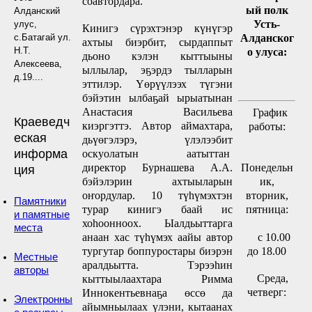
соавтордара.
ый полк
Алданский
Усть-
улус,
Кинигэ сүрэхтэнэр күнүгэр
с.Батагай ул.
Алданског
ахтыы биэрбит, сырдаппыт
Н.Т.
о улуса:
дьоно кэлэн кыттыыны
Алексеева,
ыллылар, эҕэрдэ тылларын
д.19....
эттилэр. Үөрүүлээх түгэни
бэйэтин ылбаҕай ырыатынан
Анастасия Васильева
График
Краеведч
киэргэттэ. Автор аймахтара,
работы:
еская
дьүөгэлэрэ, үлэлээбит
информа
оскуолатын аатыттан
директор Бурнашева А.А.
Понедельн
ция
бэйэлэрин ахтыыларын
ик,
оҥордулар. 10 түһүмэхтэн
вторник,
Памятники
турар кинигэ баай ис
пятница:
и памятные
хоһоонноох. Ыалдьыттарга
места
с 10.00
анаан хас түһүмэх аайы автор
до 18.00
тургутар боппуростары биэрэн
Местные
аралдьытта. Тэрээһин
авторы
Cреда,
кыттыылаахтара Римма
четверг:
Иннокентьевнаҕа өссө да
Электронны
айымньылаах үлэни, кытаанах