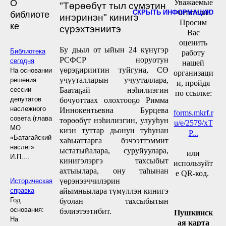
О
Уважаемые
"Төрөөбүт тыл сүмэтин
читатели!
СКРЫТЬ ИНФОРМАЦИЮ
библиоте
иҥэринэн" кинигэ
Просим
ке
сүрэхтэниитэ
Вас
оценить
Бу дьыл от ыйын 24 күнүгэр
Библиотека
работу
РСФСР норуотун
сегодня
нашей
үөрэҕириитин туйгуна, СӨ
На основании
организаци
учууталларын учууталлара,
решения
и, пройдя
Баатаҕай нэһилиэгин
сессии
по ссылке:
депутатов
бочуоттаах олохтооҕо Римма
наслежного
Иннокентьевна Бурцева
forms.mkrf.r
совета (глава
төрөөбүт нэһилиэгин, улууһун
u/e/2579/xT
МО
киэн туттар дьонун туһунан
P...
«Батагайский
хаһыаттарга бэчээттэммит
наслег»
ыстатыйалара, суруйуулара,
или
И.П....
кинигэлэргэ тахсыбыт
используйт
ахтыылара, ону таһынан
е QR-код.
үөрэнээччилэрин
Историческая
айымньылара түмүллэн кинигэ
справка
Год
буолан тахсыбытын
основания:
бэлиэтээтибит.
Пушкинск
На
ая карта