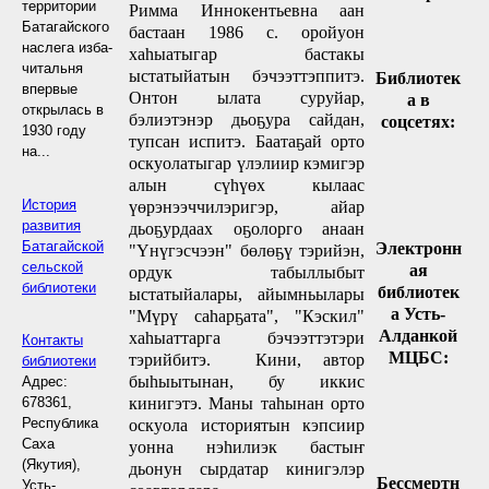
территории
Римма Иннокентьевна аан
Батагайского
бастаан 1986 с. оройуон
наслега изба-
хаһыатыгар бастакы
читальня
ыстатыйатын бэчээттэппитэ.
Библиотек
впервые
Онтон ылата суруйар,
а в
открылась в
бэлиэтэнэр дьоҕура сайдан,
соцсетях:
1930 году
тупсан испитэ. Баатаҕай орто
на...
оскуолатыгар үлэлиир кэмигэр
алын сүһүөх кылаас
История
үөрэнээччилэригэр, айар
развития
дьоҕурдаах оҕолорго анаан
Батагайской
Электронн
"Үнүгэсчээн" бөлөҕү тэрийэн,
сельской
ая
ордук табыллыбыт
библиотеки
библиотек
ыстатыйалары, айымньылары
а Усть-
"Мүрү саһарҕата", "Кэскил"
Алданкой
хаһыаттарга бэчээттэтэри
Контакты
МЦБС:
тэрийбитэ. Кини, автор
библиотеки
быһыытынан, бу иккис
Адрес:
678361,
кинигэтэ. Маны таһынан орто
Республика
оскуола историятын кэпсиир
Саха
уонна нэһилиэк бастыҥ
(Якутия),
дьонун сырдатар кинигэлэр
Бессмертн
Усть-