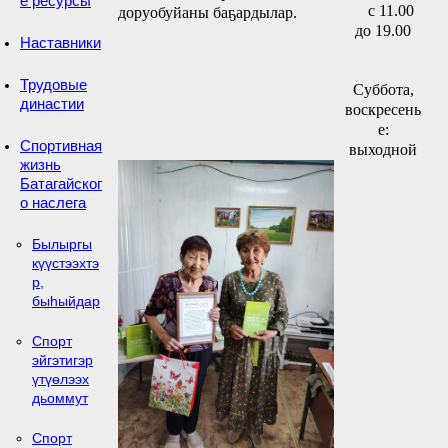
е ресурсы
с 11.00
доруобуйаны баҕардылар.
до 19.00
Наставники
Трудовые
Суббота,
династии
воскресень
е:
Спортивная
выходной
жизнь
Батагайског
о наслега
Былыргы
күүстээхтэ
р,
быһыйдар
Спорт
эйгэтигэр
үтүөлээх
дьоммут
Спорт