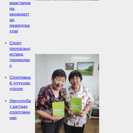
маастарда
ра,
кандидатт
ар,
разрядтаа
хтар
Спорт
пропаганд
истара,
тренердэр
э
Спортивна
й тутуулар,
үлэлэр
Умнуллуба
т ааттаах
спортсмен
нар