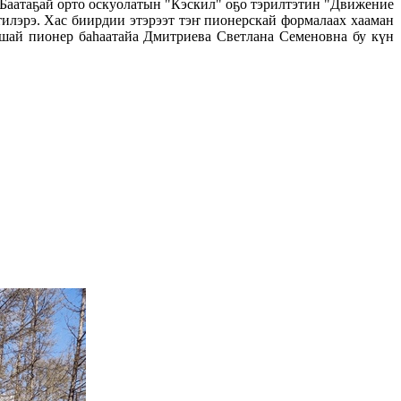
 Баатаҕай орто оскуолатын "Кэскил" оҕо тэрилтэтин "Движение
илэрэ. Хас биирдии этэрээт тэҥ пионерскай формалаах хааман
ршай пионер баһаатайа Дмитриева Светлана Семеновна бу күн