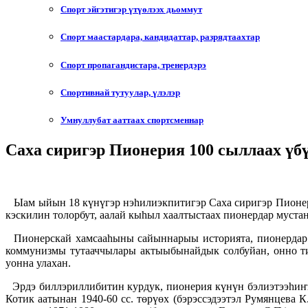
Спорт эйгэтигэр үтүөлээх дьоммут
Спорт маастардара, кандидаттар, разрядтаахтар
Спорт пропагандистара, тренердэрэ
Спортивнай тутуулар, үлэлэр
Умнуллубат ааттаах спортсменнар
Саха сиригэр Пионерия 100 сыллаах үб
Ыам ыйын 18 күнүгэр нэһилиэкпитигэр Саха сиригэр Пионерия
кэскилин толорбут, аалай кыһыл хаалтыстаах пионердар муста
Пионерскай хамсааһыны сайыннарыы историята, пионердар б
коммунизмы тутааччылары актыыбынайдык солбуйан, онно тир
уонна улахан.
Эрдэ биллэриллибитин курдук, пионерия күнүн бэлиэтээһиҥҥэ
Котик аатынан 1940-60 сс. төрүөх (бэрэссэдээтэл Румянцева К.