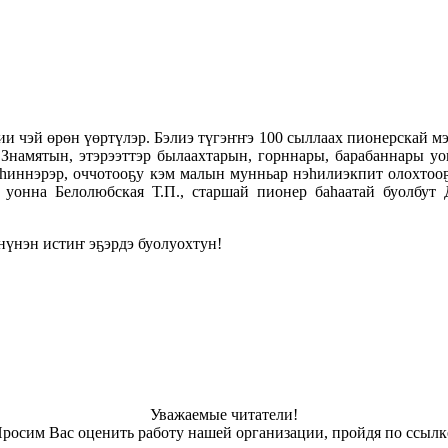
ии чэй өрөн үөртүлэр. Бэлиэ түгэҥҥэ 100 сыллаах пионерскай м
 Знамятын, этэрээттэр былаахтарын, горннары, барабаннары 
һиннэрэр, оччотооҕу кэм малын мунньар нэһилиэкпит олохтоо
 уонна Белолюбская Т.П., старшай пионер баһаатай буолбут Д
нүнэн истиҥ эҕэрдэ буолуохтун!
Уважаемые читатели!
росим Вас оценить работу нашей организации, пройдя по ссылк