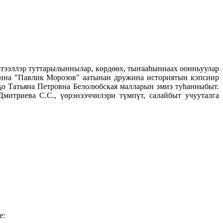
этээллэр туттарылыннылар, көрдөөх, тыҥааһыннаах оонньуулар
уонна "Павлик Морозов" аатынан дружина историятын кэпсиир
ҕо Татьяна Петровна Белолюбская малларын эмиэ туһанныбыт.
митриева С.С., үөрэнээччилэри түмпүт, салайбыт учууталга
е: