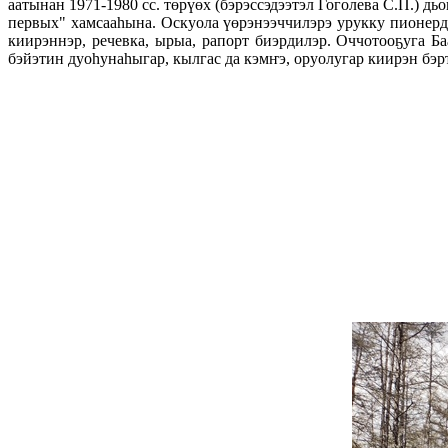
аатынан 1971-1980 сс. төрүөх (бэрэссэдээтэл Гоголева С.П.)
первых" хамсааһына. Оскуола үөрэнээччилэрэ урукку пионерд
киирэннэр, речевка, ырыа, рапорт биэрдилэр. Оччотооҕуга 
бэйэтин дуоһунаһыгар, кылгас да кэмҥэ, оруолугар киирэн бэ