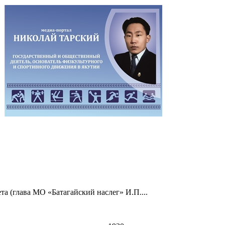
а (глава МО «Батагайский наслег» И.П....