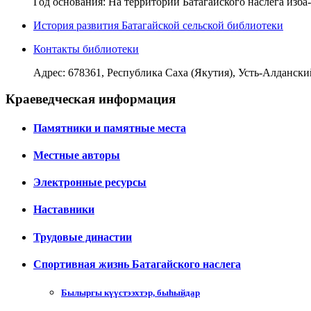
Год основания: На территории Батагайского наслега изба-
История развития Батагайской сельской библиотеки
Контакты библиотеки
Адрес: 678361, Республика Саха (Якутия), Усть-Алданский у
Краеведческая информация
Памятники и памятные места
Местные авторы
Электронные ресурсы
Наставники
Трудовые династии
Спортивная жизнь Батагайского наслега
Былыргы күүстээхтэр, быһыйдар