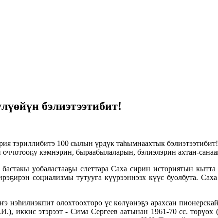
үлүөйүн бэлиэтээтибит!
 тэриллибитэ 100 сылын үрдүк таһымнаахтык бэлиэтээтибит! Б
н оччотооҕу кэмнэрин, быраабылаларын, бэлиэлэрин ахтан-санаа
астакы уобаластааҕы слеттара Саха сирин историятын кытта 
эҕирэн социализмы тутууга күүрээннээх күүс буолбута. Саха
 нэһилиэкпит олохтоохторо үс көлүөнэҕэ арахсан пионерскай э
И.), иккис этэрээт - Сима Сергеев аатынан 1961-70 сс. төрүөх 