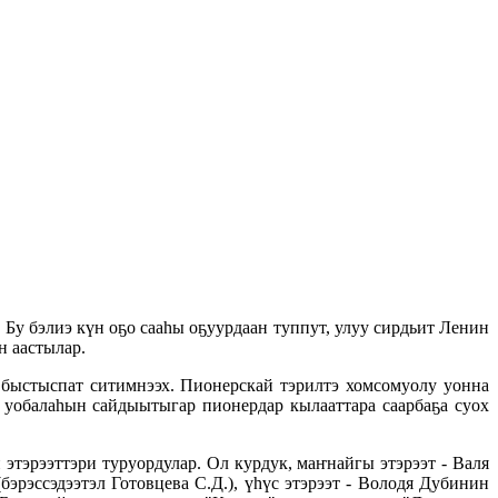
у бэлиэ күн оҕо сааһы оҕуурдаан туппут, улуу сирдьит Ленин
н аастылар.
быстыспат ситимнээх. Пионерскай тэрилтэ хомсомуолу уонна
 уобалаһын сайдыытыгар пионердар кылааттара саарбаҕа суох
тэрээттэри туруордулар. Ол курдук, маҥнайгы этэрээт - Валя
(бэрэссэдээтэл Готовцева С.Д.), үһүс этэрээт - Володя Дубинин