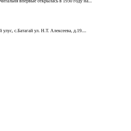
читальня впервые открылась в 1930 году на...
лус, с.Батагай ул. Н.Т. Алексеева, д.19....