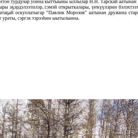
 дьонтон турдулар уонна кыттыыны ыллылар Н.Н. Тарскай аатынан
ары эҕэрдэлээтилэр, сэмэй открыткалары, үҥкүүлэрин бэлэхтээт
Баатаҕай оскуолатыгар "Павлик Морозов" аатынан дружина ста
рт ураты, сэргэх тэрээһин ыытылынна.