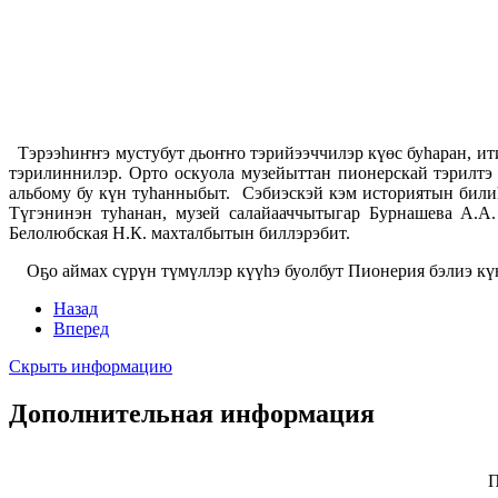
Тэрээһиҥҥэ мустубут дьоҥҥо тэрийээччилэр күөс буһаран, ит
тэрилиннилэр. Орто оскуола музейыттан пионерскай тэрилтэ
альбому бу күн туһанныбыт. Сэбиэскэй кэм историятын били
Түгэнинэн туһанан, музей салайааччытыгар Бурнашева А.А.
Белолюбская Н.К. махталбытын биллэрэбит.
Оҕо аймах сүрүн түмүллэр күүһэ буолбут Пионерия бэлиэ кү
Назад
Вперед
Скрыть информацию
Дополнительная информация
П